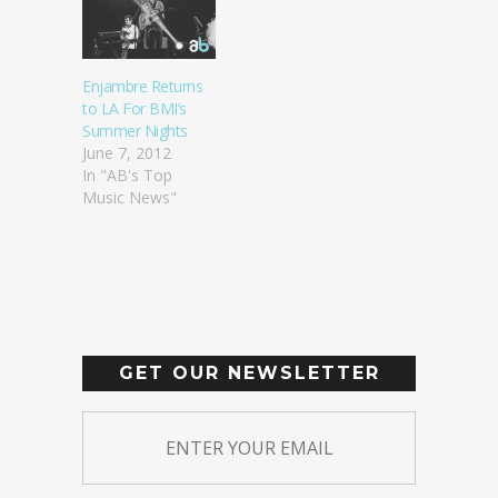
Enjambre Returns
to LA For BMI’s
Summer Nights
June 7, 2012
In "AB's Top
Music News"
GET OUR NEWSLETTER