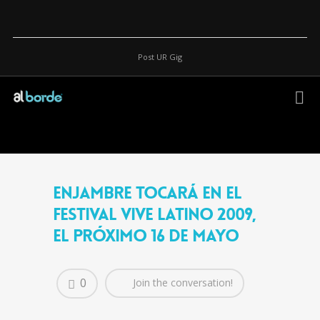
Post UR Gig
Enjambre tocará en el
Festival Vive Latino 2009,
el próximo 16 de mayo
0
Join the conversation!