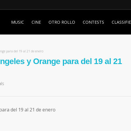
MUSIC
CINE
OTRO ROLLO
CONTESTS
CLASSIFI
nge para del 19 al 21 de enero
ngeles y Orange para del 19 al 21
als