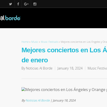
Home
»
Music
»
Music Festivals
»
Mejores conciertos en Los Ángeles y Ora
Mejores conciertos en Los Á
de enero
By
Noticias Al Borde
January 18, 2024
Music Festiv
By
Noticias Al Borde
|
January 18, 2024