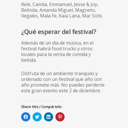
Reik, Camila, Emmanuel, Jesse & Joy,
Belinda, Amanda Miguel, Magneto,
Ilegales, Mala Fe, Kaia Lana, Mar Solis.
¿Qué esperar del festival?
Además de un día de música, en el
festival habrá food trucks y otros
locales para la venta de comida y
bebida.
Disfruta de un ambiente tranquilo y
ordenado con un festival que año con
año promete más. No puedes perderte
este gran evento este 2 de diciembre.
Share this / Compártelo:
Click
Click
Click
Click
to
to
to
to
share
share
share
share
on
on
on
on