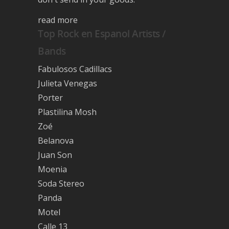
read more
Top Rock en Espanol Artists /
Bands
Fabulosos Cadillacs
Julieta Venegas
Porter
Plastilina Mosh
Zoé
Belanova
Juan Son
Moenia
Soda Stereo
Panda
Motel
Calle 13