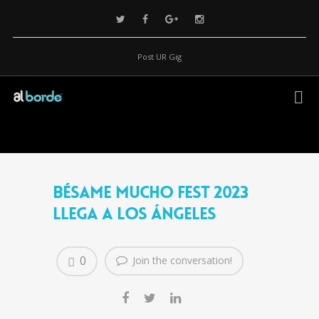
Post UR Gig
Bésame Mucho Fest 2023
llega a Los Ángeles
0
Join the conversation!